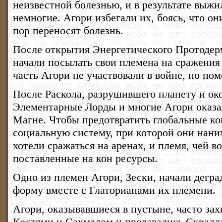
неизвестной болезнью, и в результате выж
немногие. Агори избегали их, боясь, что он
пор переносят болезнь.
После открытия Энергетического Протоде
начали посылать свои племена на сражения
часть Агори не участвовали в войне, но по
После Раскола, разрушившего планету и ок
Элементарные Лорды и многие Агори оказа
Магне. Чтобы предотвратить глобальные к
социальную систему, при которой они нани
хотели сражаться на аренах, и племя, чей в
поставленные на кон ресурсы.
Одно из племен Агори, Зески, начали дегр
форму вместе с Глаторианами их племени.
Агори, оказывавшиеся в пустыне, часто за
Костями и Сахмадом и продавались Скралла