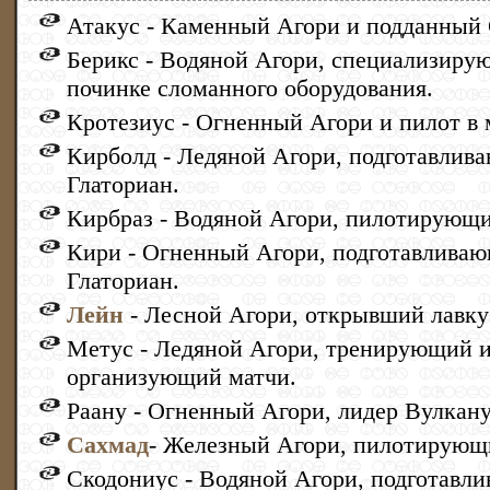
Атакус - Каменный Агори и подданный 
Берикс - Водяной Агори, специализиру
починке сломанного оборудования.
Кротезиус - Огненный Агори и пилот в 
Кирболд - Ледяной Агори, подготавлив
Глаториан.
Кирбраз - Водяной Агори, пилотирующ
Кири - Огненный Агори, подготавлива
Глаториан.
Лейн
- Лесной Агори, открывший лавку 
Метус - Ледяной Агори, тренирующий 
организующий матчи.
Раану - Огненный Агори, лидер Вулкану
Сахмад
- Железный Агори, пилотирующ
Скодониус - Водяной Агори, подготавл