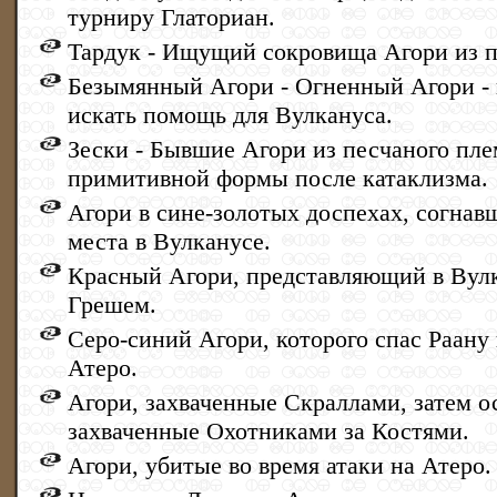
турниру Глаториан.
Тардук - Ищущий сокровища Агори из 
Безымянный Агори - Огненный Агори - 
искать помощь для Вулкануса.
Зески - Бывшие Агори из песчаного пле
примитивной формы после катаклизма.
Агори в сине-золотых доспехах, согнав
места в Вулканусе.
Красный Агори, представляющий в Вул
Грешем.
Серо-синий Агори, которого спас Раану 
Атеро.
Агори, захваченные Скраллами, затем о
захваченные Охотниками за Костями.
Агори, убитые во время атаки на Атеро.