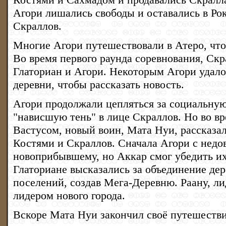
Агори лишались свободы и оставались в Ро
Скраллов.
Многие Агори путешествовали в Атеро, чт
Во время первого раунда соревнования, Скр
Глаториан и Агори. Некоторым Агори удалос
деревни, чтобы рассказать новость.
Агори продолжали цепляться за социальную
"нависшую тень" в лице Скраллов. Но во в
Вастусом, новый воин, Мата Нуи, рассказа
Костями и Скраллов. Сначала Агори с недо
новоприбывшему, но Аккар смог убедить их
Глаториане высказались за объединение дер
поселений, создав Мега-Деревню. Раану, ли
лидером нового города.
Вскоре Мата Нуи закончил своё путешествие