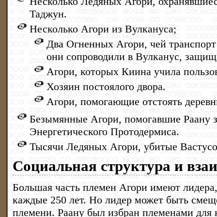
Несколько Ледяных Агори, охранявшиес
Таджун.
Несколько Агори из Вулкануса;
Два Огненных Агори, чей транспорт
они сопроводили в Вулканус, защищ
Агори, которых Киина учила пользо
Хозяин постоялого двора.
Агори, помогающие отстоять деревн
Безымянные Агори, помогавшие Раану з
Энергетического Протодермиса.
Тысячи Ледяных Агори, убитые Вастусо
Социальная структура и вз
Большая часть племен Агори имеют лидера,
каждые 250 лет. Но лидер может быть сме
племени. Раану был избран племенами для