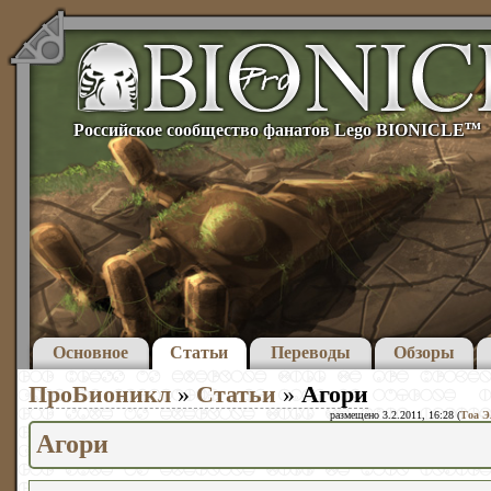
тм
Российское сообщество фанатов Lego BIONICLE
Основное
Статьи
Переводы
Обзоры
ПроБионикл
»
Статьи
»
Агори
размещено 3.2.2011, 16:28 (
Тоа Э
Агори