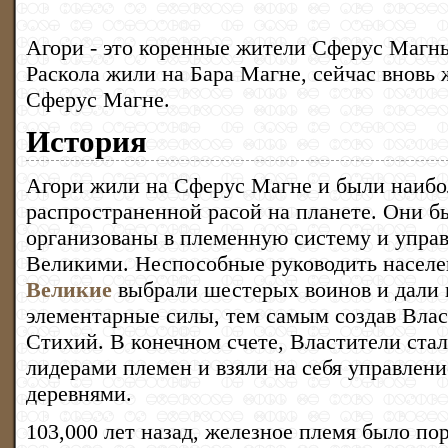
Агори - это коренные жители Сферус Магн
Раскола жили на Бара Магне, сейчас вновь 
Сферус Магне.
История
Агори жили на Сферус Магне и были наибо
распространенной расой на планете. Они б
организованы в племенную систему и упра
Великими. Неспособные руководить населе
Великие
выбрали шестерых воинов и дали
элементарные силы, тем самым создав Вла
Стихий. В конечном счете, Властители ста
лидерами племен и взяли на себя управлени
деревнями.
103,000 лет назад, железное племя было по