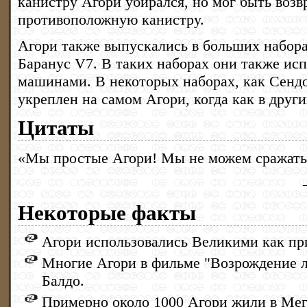
канистру Агори убирался, но мог быть воз
противоположную канистру.
Агори также выпускались в больших набор
Баранус V7. В таких наборах они также исп
машинами. В некоторых наборах, как Сендо
укреплен на самом Агори, когда как в друг
Цитаты
«Мы простые Агори! Мы не можем сражатьс
Некоторые факты
Агори использовались Великими как пр
Многие Агори в фильме "Возрождение 
Балдо.
Примерно около 1000 Агори жили в Мег