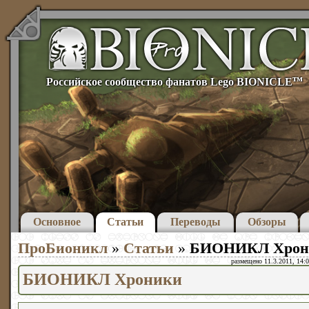
тм
Российское сообщество фанатов Lego BIONICLE
Основное
Статьи
Переводы
Обзоры
ПроБионикл
»
Статьи
»
БИОНИКЛ Хрон
размещено 11.3.2011, 14:0
БИОНИКЛ Хроники