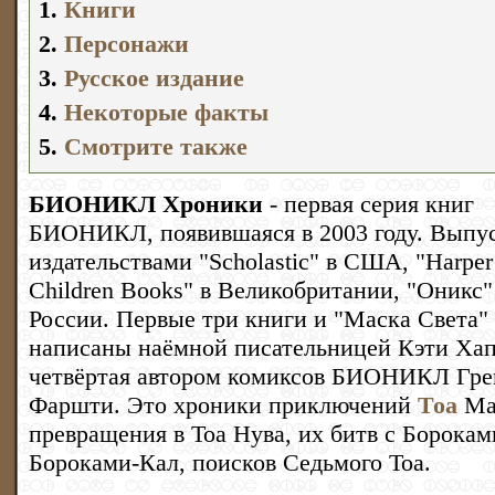
1.
Книги
2.
Персонажи
3.
Русское издание
4.
Некоторые факты
5.
Смотрите также
БИОНИКЛ Хроники
- первая серия книг
БИОНИКЛ, появившаяся в 2003 году. Выпу
издательствами "Scholastic" в США, "Harper 
Children Books" в Великобритании, "Оникс"
России. Первые три книги и "Маска Света"
написаны наёмной писательницей Кэти Хап
четвёртая автором комиксов БИОНИКЛ Гре
Фаршти. Это хроники приключений
Тоа
Мат
превращения в Тоа Нува, их битв с Борокам
Бороками-Кал, поисков Седьмого Тоа.