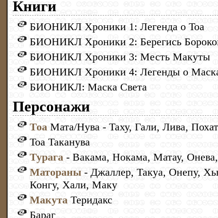
Книги
БИОНИКЛ Хроники 1: Легенда о Тоа
БИОНИКЛ Хроники 2: Берегись Бороко
БИОНИКЛ Хроники 3: Месть Макуты
БИОНИКЛ Хроники 4: Легенды о Маск
БИОНИКЛ: Маска Света
Персонажи
Тоа
Мата/Нува - Таху, Гали, Лива, Поха
Тоа Таканува
Турага
- Вакама, Нокама, Матау, Онева
Матораны
- Джаллер, Такуа, Онепу, Хь
Конгу, Хали, Маку
Макута
Теридакс
Бараг