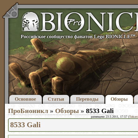
тм
Российское сообщество фанатов Lego BIONICLE
Основное
Статьи
Переводы
Обзоры
ПроБионикл
»
Обзоры
»
8533 Gali
размещено 23.5.2011, 17:57 (
Takar
8533 Gali