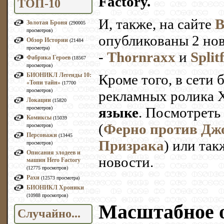
Factory.
ТОП-10
И, также, на сайте
B
Золотая Броня
(290005
просмотров)
опубликованы 2 нов
Обзор Истории
(21484
просмотра)
-
Thornraxx
и
Split
Фабрика Героев
(18567
просмотров)
БИОНИКЛ Легенды 10:
Кроме того, в сети
«Топи тайн»
(17700
просмотров)
рекламных ролика 
Локации
(15820
языке
. Посмотреть
просмотров)
Комиксы
(15039
(
Ферно против Дж
просмотров)
Персонажи
(13445
Призрака
) или так
просмотров)
Описания злодеев и
новости.
машин Hero Factory
(12775 просмотров)
Рахи
(12573 просмотра)
БИОНИКЛ Хроники
(10988 просмотров)
Масштабное 
Случайно...