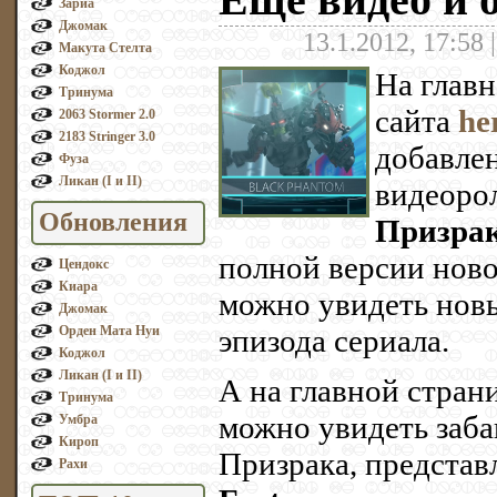
Зариа
Джомак
13.1.2012, 17:58 
Макута Стелта
Коджол
На глав
Тринума
сайта
he
2063 Stormer 2.0
2183 Stringer 3.0
добавле
Фуза
Ликан (I и II)
видеоро
Обновления
Призра
полной версии ново
Цендокс
Киара
можно увидеть нов
Джомак
Орден Мата Нуи
эпизода сериала.
Коджол
Ликан (I и II)
А на главной стран
Тринума
можно увидеть заб
Умбра
Кироп
Призрака, предста
Рахи