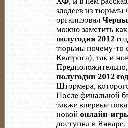
ХФ
, и в нем расска
злодеев из тюрьмы 
организовал
Черны
можно заметить ка
полугодия 2012
год
тюрьмы почему-то с
Кватроса), так и но
Предположительно, 
полугодии 2012 го
Штормера, которого
После финальной би
также впервые пок
новой
онлайн-игры
доступна в Январе.