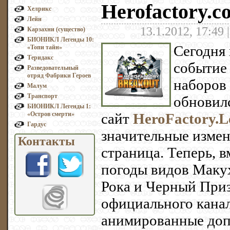
Herofactory.c
Хелрикс
Лейн
13.1.2012, 17:49 
Карзахни (существо)
БИОНИКЛ Легенды 10:
Сегодня
«Топи тайн»
Теридакс
событие 
Разведовательный
отряд Фабрики Героев
наборов
Малум
Транспорт
обновил
БИОНИКЛ Легенды 1:
«Остров смерти»
сайт
HeroFactory.L
Гардус
значительные измен
Контакты
страница. Теперь, 
погоды видов Макух
Рока и Черный Призр
официального канал
анимированные доп