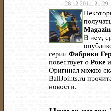
28.12.2011, 21:29 
Некотор
получат
Magazin
В нем, с
опублик
серии
Фабрики Ге
повествует о
Роке
Оригинал можно ск
BallJoints.ru прочи
новости.