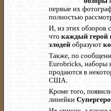
обзоры
н
первые их фотогра
полностью рассмот
И, из этих обзоров 
что
каждый герой 
злодей
образуют
к
Также, по сообщени
Eurobricks, наборы
продаются в некото
США.
Кроме того, появил
линейки
Супергеро
Их список, а также