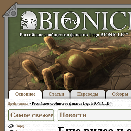
тм
Российское сообщество фанатов Lego BIONICLE
Основное
Статьи
Переводы
Обзоры
ПроБионикл
»
Российское сообщество фанатов Lego BIONICLE™
Самое свежее
Новости
Оард
Еще видео и 