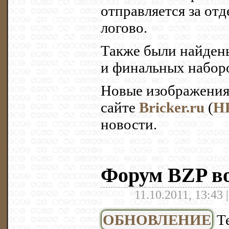
отправляется за отд
логово.
Также были найден
и финальных наборо
Новые изображения
сайте
Bricker.ru
(
H
новости.
Форум BZP в
11.10.2011, 13:43 
ОБНОВЛЕНИЕ
Те