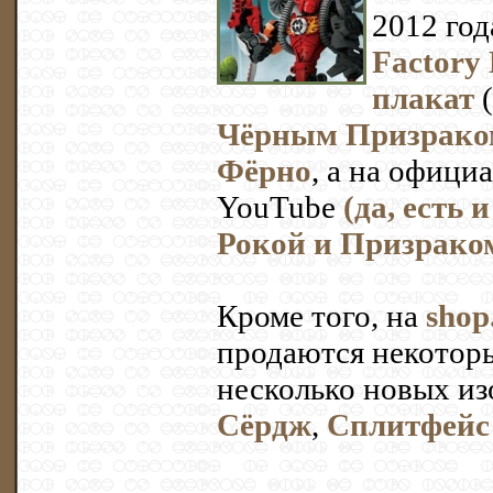
2012 год
Factory
плакат
(
Чёрным Призрако
Фёрно
, а на офици
YouTube
(да, есть 
Рокой и Призрако
Кроме того, на
sho
продаются некотор
несколько новых и
Сёрдж
,
Сплитфейс