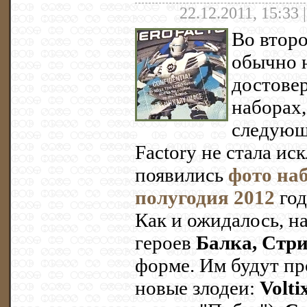
22.12.2011, 15:33 
Во второ
обычно н
достове
наборах
следующе
Factory не стала ис
появились
фото наб
полугодия 2012
год
Как и ожидалось, н
героев
Балка, Стри
форме. Им будут п
новые злодеи:
Volti