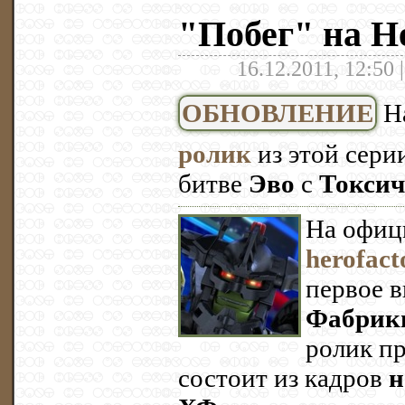
"Побег" на H
16.12.2011, 12:50 
ОБНОВЛЕНИЕ
Н
ролик
из этой сери
битве
Эво
с
Токси
На офиц
herofact
первое в
Фабрики
ролик п
состоит из кадров
н