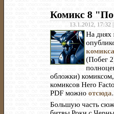
Комикс 8 "По
13.1.2012, 17:32 
На днях 
опублик
комикса
(Побег 2
полноце
обложки) комиксом,
комиксов Hero Facto
PDF можно
отсюда
.
Большую часть сюж
битвы Роки с Черны