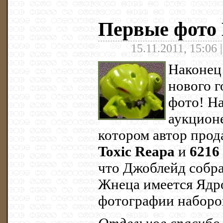
Первые фото 
15.11.2011, 15:06 
Наконец
нового г
фото! Н
аукцион
котором автор про
Toxic Reapa
и
6216
что Джоблейд собра
Жнеца имеется Ядро
фотографии наборов